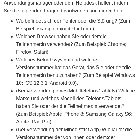
Anwendungsmanager oder dem Helpdesk helfen, indem
n
Sie die folgenden Fragen beantworten und einreichen:
e
Wo befindet sich der Fehler oder die Störung? (Zum
m
Beispiel: example.minddistrict.com).
n
Welchen Browser haben Sie oder der:die
e
Teilnehmer:in verwendet? (Zum Beispiel: Chrome;
u
Firefox; Safari).
e
Welches Betriebssystem und welche
n
Versionsnummer hat das Gerät, das Sie oder der:die
F
Teilnehmer:in benutzt haben? (Zum Beispiel Windows
e
10; iOS 12.3.1; Android 9.0).
n
(Bei Verwendung eines Mobiltelefons/Tablets) Welche
s
Marke und welches Modell des Telefons/Tablets
t
haben Sie oder der:die Teilnehmer:in verwendet?
e
(Zum Beispiel: Apple iPhone 8; Samsung Galaxy S6;
r
Apple iPad Pro).
)
(Bei Verwendung der Minddistrict App) Wie lautet die
Versionsnummer der von Ihnen oder dem:der