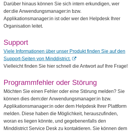
Darüber hinaus können Sie sich intern erkundigen, wer
der:die Anwendungsmanager:in bzw.
Applikationsmanager:in ist oder wer den Helpdesk Ihrer
Organisation leitet.
Support
Viele Informationen über unser Produkt finden Sie auf den
(
Support-Seiten von Minddistrict.
ö
Vielleicht finden Sie hier schnell die Antwort auf Ihre Frage!
f
f
Programmfehler oder Störung
n
Möchten Sie einen Fehler oder eine Störung melden? Sie
e
können dies dem:der Anwendungsmanager:in bzw.
t
Applikationsmanager:in oder dem Helpdesk Ihrer Plattform
i
melden. Diese haben die Möglichkeit, herauszufinden,
n
woran es liegen könnte, und gegebenenfalls den
e
Minddistrict Service Desk zu kontaktieren. Sie können dem
i