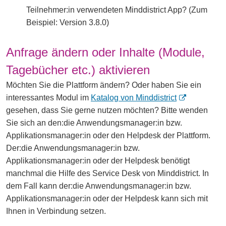
Teilnehmer:in verwendeten Minddistrict App? (Zum
Beispiel: Version 3.8.0)
Anfrage ändern oder Inhalte (Module,
Tagebücher etc.) aktivieren
Möchten Sie die Plattform ändern? Oder haben Sie ein
(
interessantes Modul im
Katalog von Minddistrict
ö
gesehen, dass Sie gerne nutzen möchten? Bitte wenden
f
Sie sich an den:die Anwendungsmanager:in bzw.
f
Applikationsmanager:in oder den Helpdesk der Plattform.
n
Der:die Anwendungsmanager:in bzw.
e
Applikationsmanager:in oder der Helpdesk benötigt
t
manchmal die Hilfe des Service Desk von Minddistrict. In
i
dem Fall kann der:die Anwendungsmanager:in bzw.
n
Applikationsmanager:in oder der Helpdesk kann sich mit
e
Ihnen in Verbindung setzen.
i